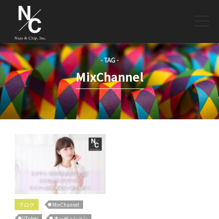
toggle
naviga
- TAG -
MixChannel
ブログ
MixChannel
VTuber
オーディション