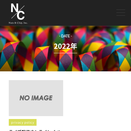
toggle
naviga
- DATE -
2022年
privacy policy