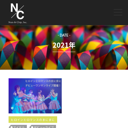
toggle
naviga
- DATE -
2021年
ヒロインとロマンスのまにまに
アイドル
デビューライブ