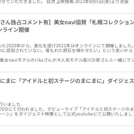
ていただきました。 目次 上映情報 2022年8月5日(金)より池袋
さん独占コメント有】美女navi協賛「札幌コレクショ
ンライン開催
た2020年から、進化を遂げ2021年はオンラインにて開催しました
中に認知されていない、埋もれた原石を輝かせたい」という思いから
美女naviモデルのrikaさんが大人気モデル香川沙耶さんと一緒にラ
にまに「アイドルと初ステージのまにまに」ダイジェ
で行いました
ACEODDにて行われました、デビューライブ「アイドルと初ステージの
ーン』をダイジェスト映像として公式youtubeにて公開いたしまし