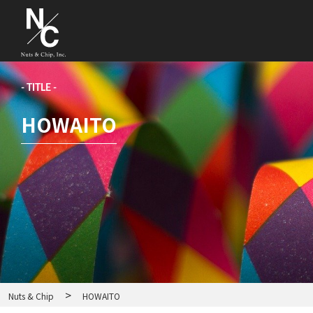
- TITLE -
HOWAITO
>
Nuts & Chip
HOWAITO