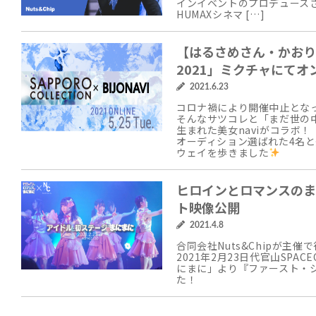
インイベントのプロデュースさせ
HUMAXシネマ […]
【はるさめさん・かおり
2021」ミクチャにてオ
2021.6.23
コロナ禍により開催中止となっ
そんなサツコレと「まだ世の
生まれた美女naviがコラボ！
オーディション選ばれた4名と
ウェイを歩きました
ヒロインとロマンスのま
ト映像公開
2021.4.8
合同会社Nuts&Chipが主催
2021年2月23日代官山SP
にまに」より『ファースト・シ
た！