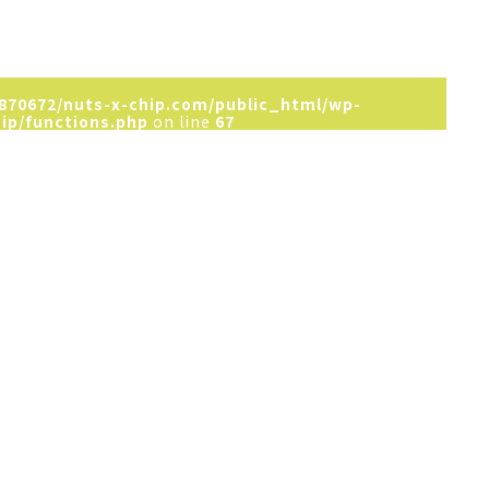
870672/nuts-x-chip.com/public_html/wp-
ip/functions.php
on line
67