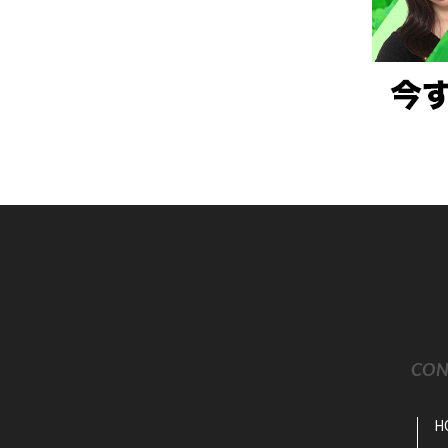
CON
H