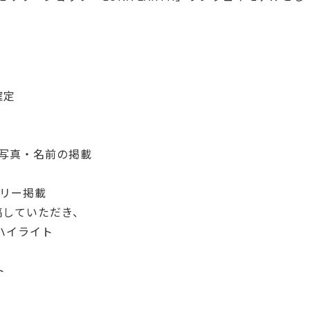
確定
て顔写真・名前の掲載
リー掲載
投稿していただき、
ハイライト
ト