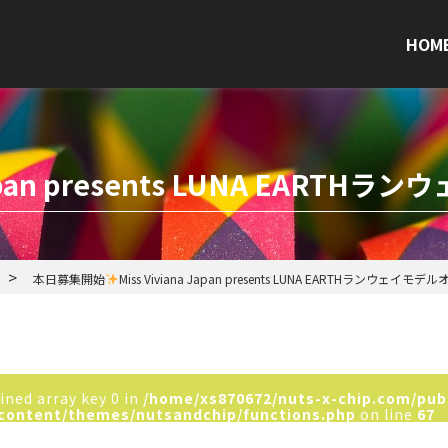
HOM
a Japan presents LUNA EA
>
本日募集開始
Miss Viviana Japan presents LUNA EARTHランウェ
ined array key 0 in
/home/xs870672/nuts-x-chip.com/pub
content/themes/nutsandchip/functions.php
on line
67