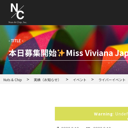
- TITLE -
本日募集開始
Miss Vivian
>
>
>
Nuts & Chip
実績（お知らせ）
イベント
ライバーイベント
Warning
: Undef