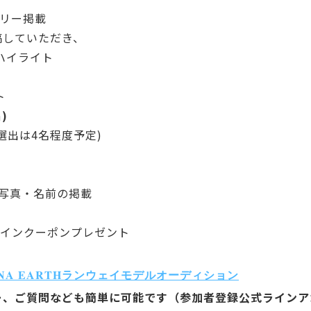
リー掲載
投稿していただき、
ハイライト
ト
)
選出は4名程度予定)
て顔写真・名前の掲載
ラインクーポンプレゼント
sents LUNA EARTHランウェイモデルオーディション
リー、ご質問なども簡単に可能です（参加者登録公式ライン