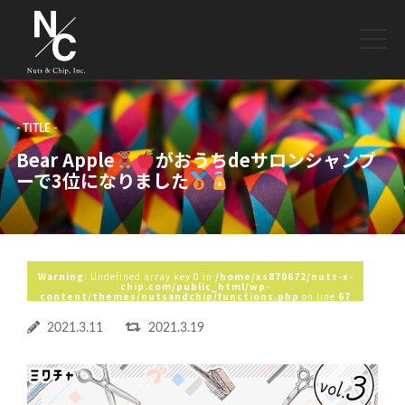
toggle
naviga
- TITLE -
Bear Apple
がおうちdeサロンシャンプ
ーで3位になりました
Warning
: Undefined array key 0 in
/home/xs870672/nuts-x-
chip.com/public_html/wp-
content/themes/nutsandchip/functions.php
on line
67
2021.3.11
2021.3.19