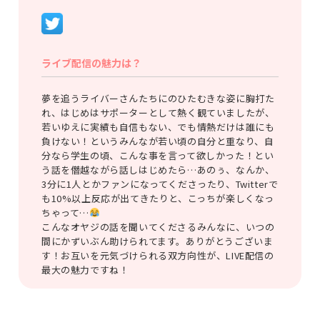
ライブ配信の魅力は？
夢を追うライバーさんたちにのひたむきな姿に胸打た
れ、はじめはサポーターとして熱く観ていましたが、
若いゆえに実績も自信もない、でも情熱だけは誰にも
負けない！というみんなが若い頃の自分と重なり、自
分なら学生の頃、こんな事を言って欲しかった！とい
う話を僭越ながら話しはじめたら…あのぅ、なんか、
3分に1人とかファンになってくださったり、Twitterで
も10%以上反応が出てきたりと、こっちが楽しくなっ
ちゃって…
こんなオヤジの話を聞いてくださるみんなに、いつの
間にかずいぶん助けられてます。ありがとうございま
す！お互いを元気づけられる双方向性が、LIVE配信の
最大の魅力ですね！