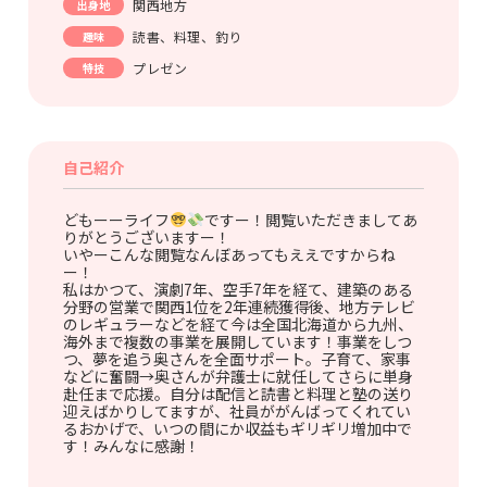
関西地方
出身地
読書、料理、釣り
趣味
プレゼン
特技
自己紹介
どもーーライフ
ですー！閲覧いただきましてあ
りがとうございますー！
いやーこんな閲覧なんぼあってもええですからね
ー！
私はかつて、演劇7年、空手7年を経て、建築のある
分野の営業で関西1位を2年連続獲得後、地方テレビ
のレギュラーなどを経て今は全国北海道から九州、
海外まで複数の事業を展開しています！事業をしつ
つ、夢を追う奥さんを全面サポート。子育て、家事
などに奮闘→奥さんが弁護士に就任してさらに単身
赴任まで応援。自分は配信と読書と料理と塾の送り
迎えばかりしてますが、社員ががんばってくれてい
るおかげで、いつの間にか収益もギリギリ増加中で
す！みんなに感謝！